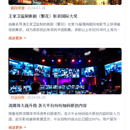
国际荣誉
2024-07-28
王家卫监制新剧《繁花》斩获国际大奖
由著名导演王家卫监制的新剧《繁花》在第76届戛纳国际电影节上获得最
佳剧集奖，成为首部获此殊荣的华语剧集。该剧以上世纪90年代上海为背
景，讲述了普通人在大时代浪潮中的命运沉浮。
阅读更多
行业分析
2024-08-20
流媒体大战升级 各大平台纷纷加码原创内容
随着视频流媒体市场竞争日趋激烈，各大平台纷纷加大原创内容的投入力
度。欧乐影视最新数据显示，平台自制内容占比已超过60%，用户留存率
显著提升。
阅读更多