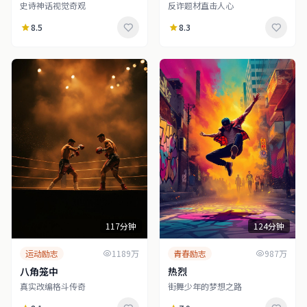
史诗神话视觉奇观
反诈题材直击人心
8.5
8.3
117分钟
124分钟
运动励志
1189万
青春励志
987万
八角笼中
热烈
真实改编格斗传奇
街舞少年的梦想之路