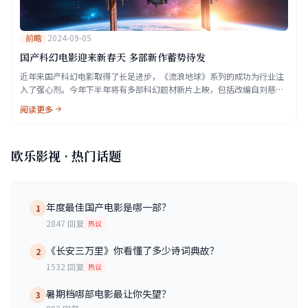
前瞻
2024-09-05
国产科幻电影迎来新春天 多部新作蓄势待发
近年来国产科幻电影取得了长足进步，《流浪地球》系列的成功为行业注
入了强心剂。今年下半年将有多部科幻题材新片上映，包括改编自刘慈欣
小说的《球状闪电》等重磅作品。
阅读更多
欧乐影视 · 热门话题
年度最佳国产电影是哪一部？
1
2847 回复
热议
《长安三万里》你看懂了多少诗词典故？
2
1532 回复
热议
暑期档哪部电影最让你失望？
3