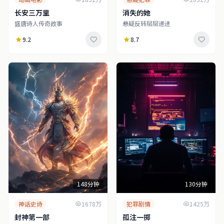
长安三万里
消失的她
盛唐诗人传奇故事
悬疑反转层层递进
9.2
8.7
148分钟
130分钟
神话史诗
1678万
犯罪剧情
1425万
封神第一部
孤注一掷