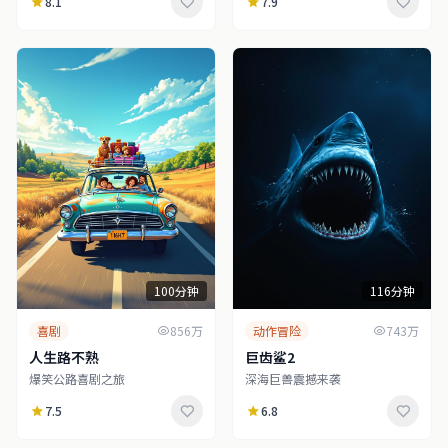
8.1
7.9
100分钟
116分钟
喜剧
856万
动作冒险
743万
人生路不熟
巨齿鲨2
爆笑公路喜剧之旅
深海巨兽震撼来袭
7.5
6.8