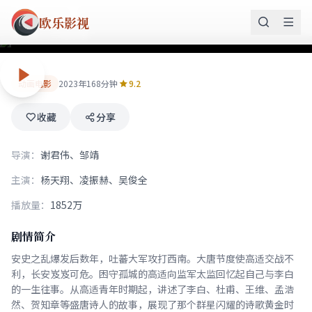
长安三万里
欧乐影视
盛唐诗人传奇故事
动画电影
2023年
168分钟
9.2
收藏
分享
导演：
谢君伟、邹靖
主演：
杨天翔、凌振赫、吴俊全
播放量：
1852万
剧情简介
安史之乱爆发后数年，吐蕃大军攻打西南。大唐节度使高适交战不
利，长安岌岌可危。困守孤城的高适向监军太监回忆起自己与李白
的一生往事。从高适青年时期起，讲述了李白、杜甫、王维、孟浩
然、贺知章等盛唐诗人的故事，展现了那个群星闪耀的诗歌黄金时