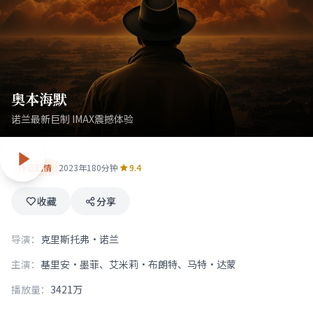
奥本海默
诺兰最新巨制 IMAX震撼体验
传记剧情
2023年
180分钟
9.4
收藏
分享
导演：
克里斯托弗·诺兰
主演：
基里安·墨菲、艾米莉·布朗特、马特·达蒙
播放量：
3421万