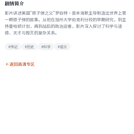
剧情简介
影片讲述美国"原子弹之父"罗伯特·奥本海默主导制造出世界上第
一颗原子弹的故事。从他在加州大学伯克利分校的早期研究，到主
持曼哈顿计划，再到战后的政治迫害，影片深入探讨了科学与道
德、天才与毁灭的复杂关系。
#传记
#历史
#科学
#诺兰
返回高清专区