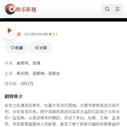
长安三万里
欧乐影视
盛唐诗人传奇故事
动画电影
2023年
168分钟
9.2
收藏
分享
导演：
谢君伟、邹靖
主演：
杨天翔、凌振赫、吴俊全
播放量：
1852万
剧情简介
安史之乱爆发后数年，吐蕃大军攻打西南。大唐节度使高适交战不
利，长安岌岌可危。困守孤城的高适向监军太监回忆起自己与李白
的一生往事。从高适青年时期起，讲述了李白、杜甫、王维、孟浩
然、贺知章等盛唐诗人的故事，展现了那个群星闪耀的诗歌黄金时